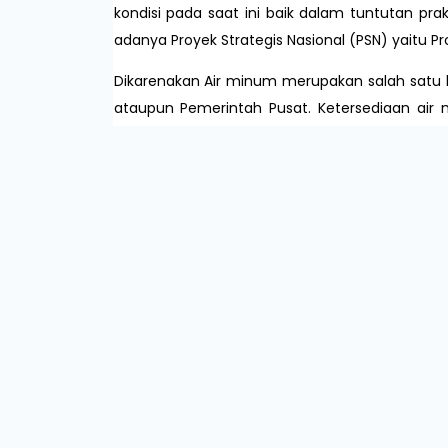
kondisi pada saat ini baik dalam tuntutan pr
adanya Proyek Strategis Nasional (PSN) yaitu P
Dikarenakan Air minum merupakan salah satu k
ataupun Pemerintah Pusat. Ketersediaan air
adanya peningkatan kesejahteraan masyarak
pertumbuhan ekonomi juga akan mengalami pe
meningkatkan perekonomian wilayah.
Selaras dengan amanat Undang-Undang Repu
pengembangan Sistem Penyediaan Air Minum
sehingga perlu diprioritaskan pelaksanaannya
Begitu pentingnya sektor air minum ini seh
(sustainable development goals/SDGs) pada s
minum dan sanitasi. Dimana pada tahun 2030, 
menjadikan akses aman air minum menjadi s
Nasional (RPJMN) 2020-2024, yaitu pembang