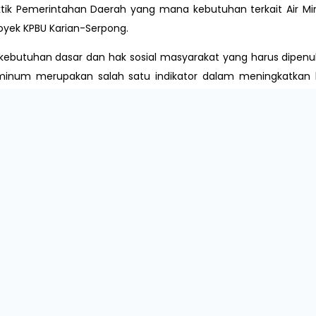
aktik Pemerintahan Daerah yang mana kebutuhan terkait Air Mi
royek KPBU Karian-Serpong.
ebutuhan dasar dan hak sosial masyarakat yang harus dipenuh
 minum merupakan salah satu indikator dalam meningkatkan
at maka akan meningkatkan kualitas hidup sehingga dapat m
ningkatan. Oleh karena itu, perencanaan penyediaan sarana
blik Indonesia Nomor 23 Tahun 2014 tentang Pemerintahan
 (SPAM) merupakan kewenangan wajib pemerintah Kabupate
 dan berpedoman pada standar pelayanan minimal yang ditetapk
ingga penyediaan akses aman air minum menjadi salah satu 
ektor lingkungan hidup yang antara lain adalah untuk memast
diharapkan akses air minum layak dapat mencapai 100% (univ
alah satu agenda prioritas sesuai dengan yang tertuang
unan dan penyediaan air minum dan sanitasi diarahkan unt