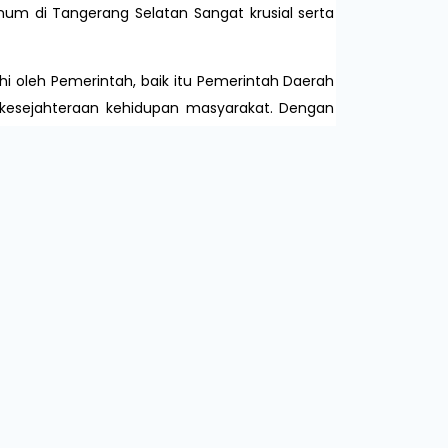
num di Tangerang Selatan Sangat krusial serta
i oleh Pemerintah, baik itu Pemerintah Daerah
 kesejahteraan kehidupan masyarakat. Dengan
eningkatkan produktivitas. Dengan demikian
 dan prasana air minum sangat penting dalam
 Daerah dimana tercantum bahwa kewenangan
n/Kota karena menyangkut prasarana dasar,
an oleh Pemerintah Pusat.
poin dalam tujuan pembangunan berkelanjutan
ikan masyarakat mencapai akses universal air
ersal access). Sejalan dengan itu, Pemerintah
 dalam Rencana Pembangunan Jangka Menengah
uk mewujudkan terpenuhinya kebutuhan dasar